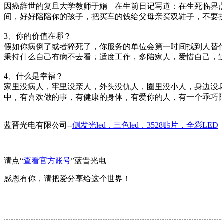
因癌辞世的复旦大学教师于娟，在生前日记写道：在生死临界
间，好好陪陪你的孩子，把买车的钱给父母亲买双鞋子，不要
3、你的价值在哪？
假如你病倒了或者猝死了，你服务的单位会第一时间找到人替
秉持什么自己有病不去看；适度工作，多陪家人，爱惜自己，
4、什么是幸福？
家里没病人，牢里没亲人，外头没仇人，圈里没小人，身边没
中，有喜欢做的事，有健康的身体，有爱你的人，有一个乖巧
蓝晋光电有限公司--
侧发光led，三色led，3528贴片，全彩LED
请点“
查看官方账号
”蓝晋光电
感恩有你，请把爱分享给这个世界！