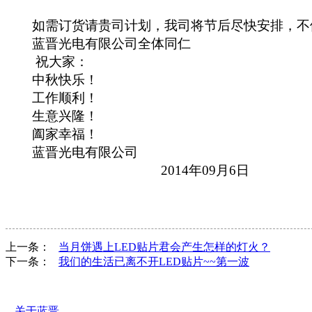
如需订货请贵司计划，我司将节后尽快安排，不
蓝晋光电
有限公司全体同仁
祝大家：
中秋快乐！
工作顺利！
生意兴隆！
阖家幸福！
蓝晋光电
有限公司
2014
年
09
月
6
日
上一条：
当月饼遇上LED贴片君会产生怎样的灯火？
下一条：
我们的生活已离不开LED贴片~~第一波
关于蓝晋