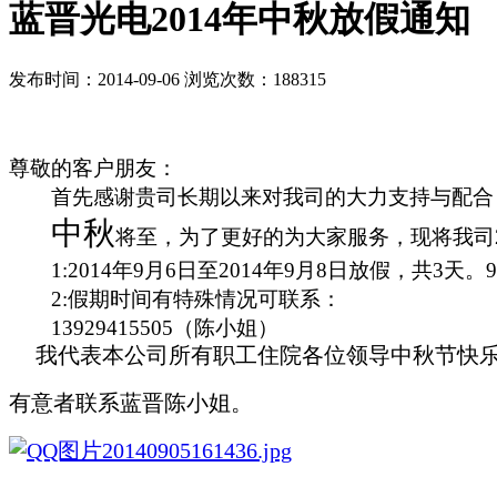
蓝晋光电2014年中秋放假通知
发布时间：2014-09-06 浏览次数：188315
尊敬的客户朋友：
首先感谢贵司长期以来对我司的大力支持与配合
中秋
将至，为了更好的为大家服务，现将我司
1:2014
年
9
月
6
日至
2014
年
9
月
8
日放假，共
3
天。
2:
假期时间有特殊情况可联系：
13929415505（陈
小姐）
我
代表本公司所有职工住院各位领导中秋节快
有意者联系蓝晋陈小姐。