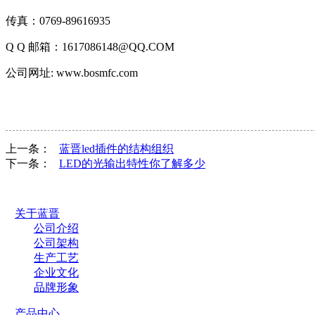
传
真：
0769-89616935
Q Q
邮箱：
1617086148@QQ.COM
公司网址
: www.bosmfc.com
上一条：
蓝晋led插件的结构组织
下一条：
LED的光输出特性你了解多少
关于蓝晋
公司介绍
公司架构
生产工艺
企业文化
品牌形象
产品中心