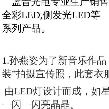
蓝晋光电专业生产销售
全彩
LED,
侧发光
LED
等
系列产品。
1.
孙燕姿
为了
新音乐作品
装”拍摄宣传照
，此套衣
由
LED
灯设计而成，如
一闪一闪亮晶晶
。