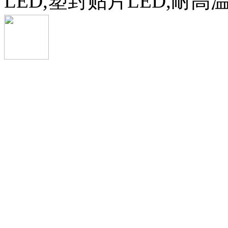
LED,塑封贴片LED,耐