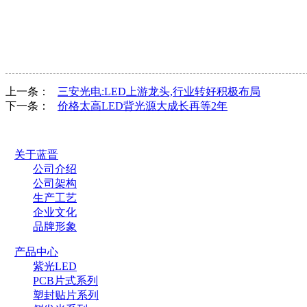
上一条：
三安光电:LED上游龙头,行业转好积极布局
下一条：
价格太高LED背光源大成长再等2年
关于蓝晋
公司介绍
公司架构
生产工艺
企业文化
品牌形象
产品中心
紫光LED
PCB片式系列
塑封贴片系列