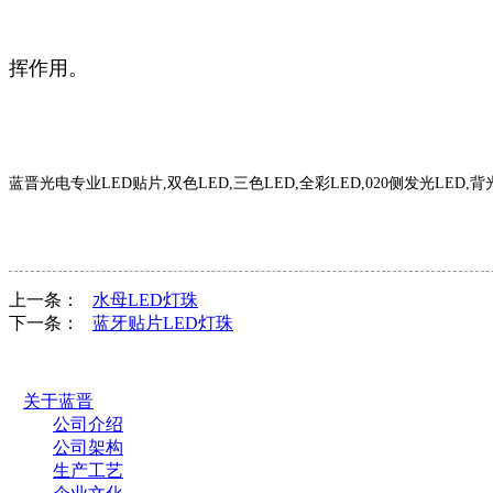
挥作用。
蓝晋光电专业
LED
贴片
,
双色
LED,
三色
LED,
全彩
LED,020
侧发光
LED,
背
上一条：
水母LED灯珠
下一条：
蓝牙贴片LED灯珠
关于蓝晋
公司介绍
公司架构
生产工艺