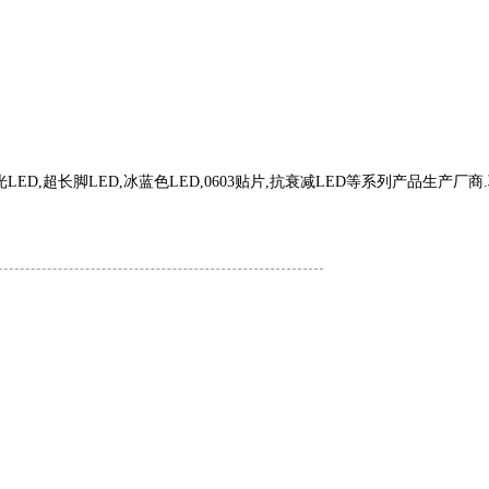
光
LED,
超长脚
LED,
冰蓝色
LED,0603
贴片
,
抗衰减
LED
等系列产品生产厂商
.