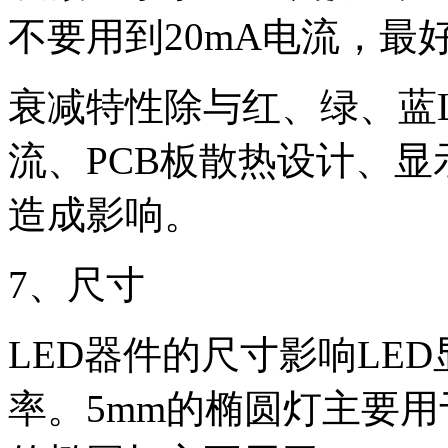
不要用到
20mA
电流，最
衰减特性除与红、绿、蓝
流、
PCB
板散热设计、显
造成影响。
7
、尺寸
LED
器件的尺寸影响
LED
率。
5mm
的椭圆灯主要用