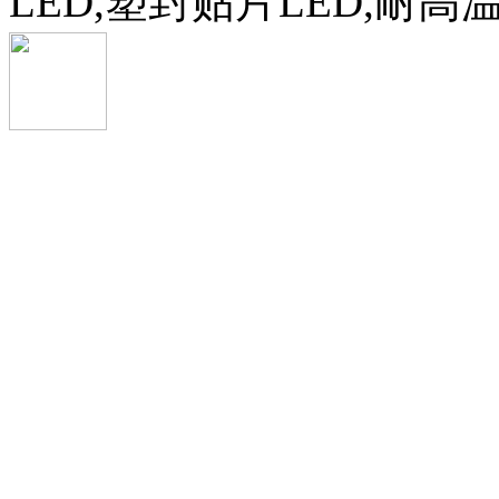
LED,塑封贴片LED,耐