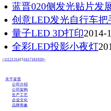
蓝晋020侧发光贴片发
创意LED发光自行车把
量子LED 3D打印
2014-
全彩LED投影小夜灯
20
<
11
12
13
14
15
16
17
18
19
20
>
关于蓝晋
公司介绍
公司架构
生产工艺
企业文化
品牌形象