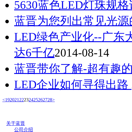
5630蓝色LED灯珠规
蓝晋为您列出常见光源
LED绿色产业化--广东
达6千亿
2014-08-14
蓝晋带你了解-超有趣
LED企业如何寻得出路
<
19
20
21
22
23
24
25
26
27
28
>
关于蓝晋
公司介绍