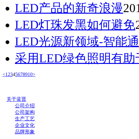
LED产品的新奇浪漫
20
LED灯珠发黑如何避免
LED光源新领域-智能
采用LED绿色照明有
<
1
2
3
4
5
6
7
8
9
10
>
关于蓝晋
公司介绍
公司架构
生产工艺
企业文化
品牌形象