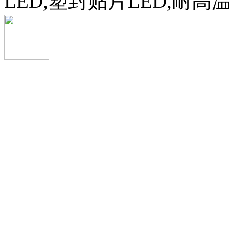
LED,塑封贴片LED,耐