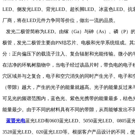
LED、侧发光LED、背光LED、超长脚LED、冰蓝色LED、
厂商，将在LED元件力争同等价位，做出一流的品质。
发光二极管简称为LED。由镓（Ga）与砷（As）、磷（P）
极管，发光二极管主要由PN结芯片、电极和光学系统组成。其
分：正向偏压下的载流子注入、复合辐射和光能传输。微小的
在洁净的环氧树脂物中，当电子经过该晶片时，带负电的电子
穴区域并与之复合，电子和空穴消失的同时产生光子。电子和
（带隙）越大，产生的光子的能量就越高。光子的能量反过来
可见光的频谱范围内，蓝色光、紫色光携带的能量最多，桔色
能量最少。由于不同的材料具有不同的带隙，从而能够发出不
蓝晋光电
蓝光LED有0603蓝光LED、5050蓝光LED、0805蓝
3528蓝光LED、020蓝光LED等。根据客户产品设计的不同，