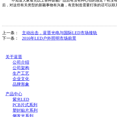
不知道大家看完以上各种新颖产品后有没有种心动的感觉？有没有看了后
后，对这些有关类型的新颖事物有兴趣，有意制造需要灯珠的话可以联系
上一条：
主动出击，蓝晋光电与国际LED市场接轨
下一条：
2016年LED户外照明市场前景
关于蓝晋
公司介绍
公司架构
生产工艺
企业文化
品牌形象
产品中心
紫光LED
PCB片式系列
塑封贴片系列
侧发光系列