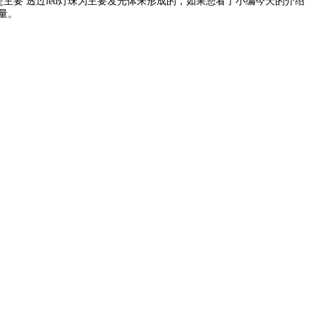
要 透过led灯珠为主要发光体来形成的，如果您看了小编今天的介绍
量。