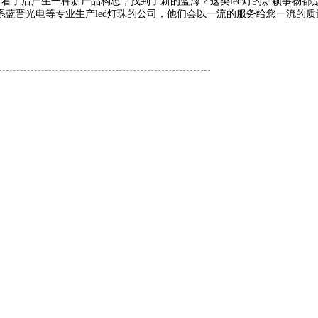
产生一种新产品构思，找到了新的蓝海？这类led灯的新颖事物都是主
蓝晋光电等专业生产led灯珠的公司，他们会以一流的服务给您一流的质